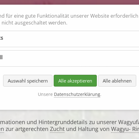
nd für eine gute Funktionalität unserer Website erforderlic
nicht ausgeschaltet werden.
ch 100%
schmack garantiert
cs
ll
keiten
Quiz
Gastronomie
Rezepte
Ankauf
Loh
Auswahl speichern
Alle akzeptieren
Alle ablehnen
Unsere
Datenschutzerklärung
.
agyu Rinder
ormationen und Hintergrunddetails zu unserer Wagyu
en
zur artgerechten
Zucht
und Haltung von
Wagyu- Ri