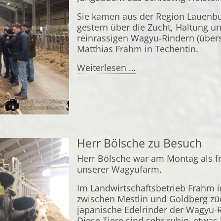
Sie kamen aus der Region Lauenbu
gestern über die Zucht, Haltung 
reinrassigen Wagyu-Rindern (übers
Matthias Frahm in Techentin.
Junge
Weiterlesen …
Landwirte
Lauenburg
zu
Besuch
Herr Bölsche zu Besuch
Herr Bölsche war am Montag als fr
unserer Wagyufarm.
Im Landwirtschaftsbetrieb Frahm i
zwischen Mestlin und Goldberg zü
japanische Edelrinder der Wagyu-
Diese Tiere sind sehr ruhig, etwas