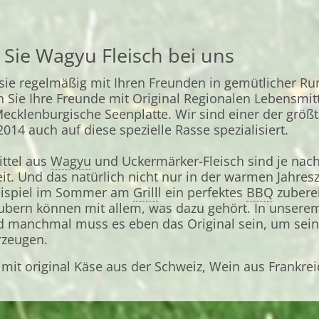
 Sie Wagyu Fleisch bei uns
 sie regelmäßig mit Ihren Freunden in gemütlicher Ru
n Sie Ihre Freunde mit Original Regionalen Lebensmit
Mecklenburgische Seenplatte. Wir sind einer der größ
014 auch auf diese spezielle Rasse spezialisiert.
ttel aus
Wagyu
und Uckermärker-Fleisch sind je nac
it. Und das natürlich nicht nur in der warmen Jahres
Beispiel im Sommer am
Grill
l ein perfektes
BBQ
zuberei
ubern können mit allem, was dazu gehört. In unser
 manchmal muss es eben das Original sein, um seine
erzeugen.
s mit original Käse aus der Schweiz, Wein aus Frankr