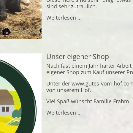
sind sehr zutraulich.
Herr
Weiterlesen …
Bölsche
zu
Besuch
Unser eigener Shop
Nach fast einem Jahr harter Arbeit 
eigener Shop zum Kauf unserer Pro
Unter der
www.gutes-vom-hof.co
von unserem Hof.
Viel Spaß wünscht Familie Frahm
Unser
Weiterlesen …
eigener
Shop