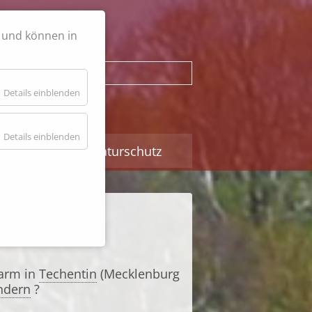
h und können in
Suchbegriffe
Details einblenden
Details einblenden
nschlachtung
Naturschutz
farm in
Techentin
(Mecklenburg
ndern
?