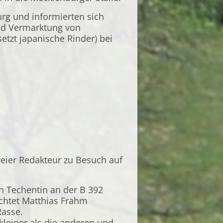
rg und informierten sich
und Vermarktung von
etzt japanische Rinder) bei
eier Redakteur zu Besuch auf
n Techentin an der B 392
chtet Matthias Frahm
Rasse.
 kleiner als die anderen und