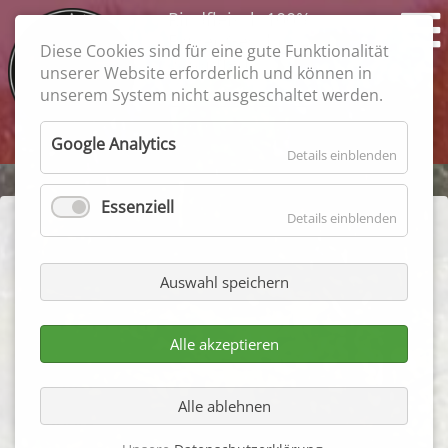
Rindfleisch 100%
Feiner Geschmack
Diese Cookies sind für eine gute Funktionalität
garantiert
unserer Website erforderlich und können in
unserem System nicht ausgeschaltet werden.
Suchbegriffe
Google Analytics
Details einblenden
Essenziell
Details einblenden
Aktuelles
Auswahl speichern
2. Termin
Alle akzeptieren
19.01.2017
Alle ablehnen
Hamburg